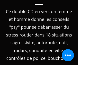
Ce double CD en version femme
et homme donne les conseils
"psy" pour se débarrasser du
stress routier dans 18 situations
: agressivité, autoroute, nuit,
radars, conduite en ville,
contrôles de police, bouchons...
À
PROPOS
Exercices de détente-relaxation
pour 18 situations stressantes au volant
avec le docteur en psychologie Jean
Marc BAILET