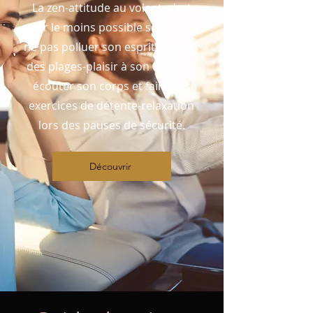
La zen-attitude au volant, c'est
user le moins possible son cœur,
ne pas polluer son esprit, donner
des plages-plaisir à son cerveau,
écouter son corps et faire des
exercices de détente-relaxation
lors des pauses de sécurité.
Découvrir